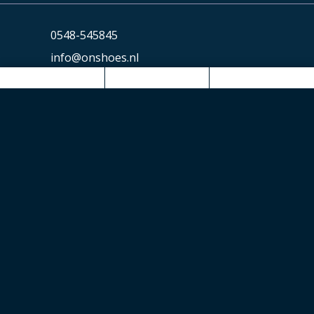
0548-545845
info@onshoes.nl
Ons Hoes
Boomkamp 20
7461 AX RIJSSEN
0548-545845
info@onshoes.nl